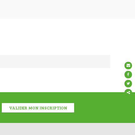
Partage
ce
conten