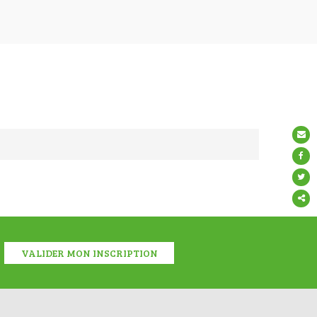
Partage
ce
conten