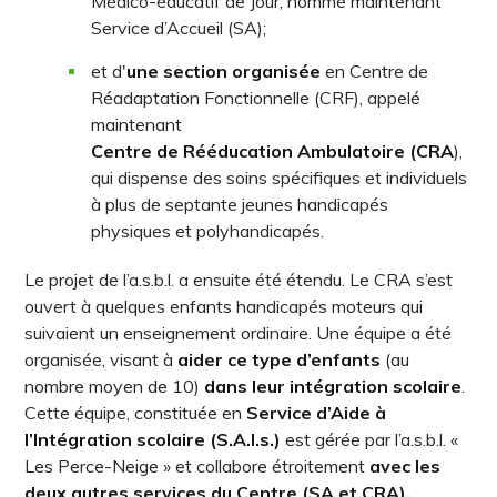
Médico-éducatif de Jour, nommé maintenant
Service d’Accueil (SA);
et d'
une section organisée
en Centre de
Réadaptation Fonctionnelle (CRF), appelé
maintenant
Centre de Rééducation Ambulatoire (CRA
),
qui dispense des soins spécifiques et individuels
à plus de septante jeunes handicapés
physiques et polyhandicapés.
Le projet de l’a.s.b.l. a ensuite été étendu. Le CRA s’est
ouvert à quelques enfants handicapés moteurs qui
suivaient un enseignement ordinaire. Une équipe a été
organisée, visant à
aider ce type d’enfants
(au
nombre moyen de 10)
dans leur intégration scolaire
.
Cette équipe, constituée en
Service d’Aide à
l’Intégration scolaire (S.A.I.s.)
est gérée par l’a.s.b.l. «
Les Perce-Neige » et collabore étroitement
avec les
deux autres services du Centre (SA et CRA).