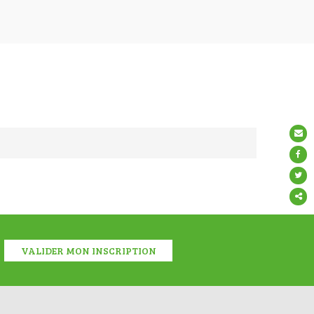
Partage
ce
conten